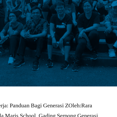
rja: Panduan Bagi Generasi ZOleh:Rara
la Maris School, Gading Serpong Generasi