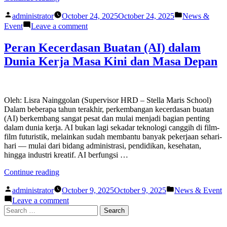
Kesehatan
Posted
Posted
Mental
administrator
October 24, 2025
October 24, 2025
News &
by
in
di
on
Event
Leave a comment
Lingkungan
Pentingnya
Sekolah”
Kesehatan
Peran Kecerdasan Buatan (AI) dalam
Mental
Dunia Kerja Masa Kini dan Masa Depan
di
Lingkungan
Sekolah
Oleh: Lisra Nainggolan (Supervisor HRD – Stella Maris School)
Dalam beberapa tahun terakhir, perkembangan kecerdasan buatan
(AI) berkembang sangat pesat dan mulai menjadi bagian penting
dalam dunia kerja. AI bukan lagi sekadar teknologi canggih di film-
film futuristik, melainkan sudah membantu banyak pekerjaan sehari-
hari — mulai dari bidang administrasi, pendidikan, kesehatan,
hingga industri kreatif. AI berfungsi …
“Peran
Continue reading
Kecerdasan
Posted
Posted
Buatan
administrator
October 9, 2025
October 9, 2025
News & Event
by
in
(AI)
on
Leave a comment
dalam
Peran
Search
Dunia
Kecerdasan
for:
Kerja
Buatan