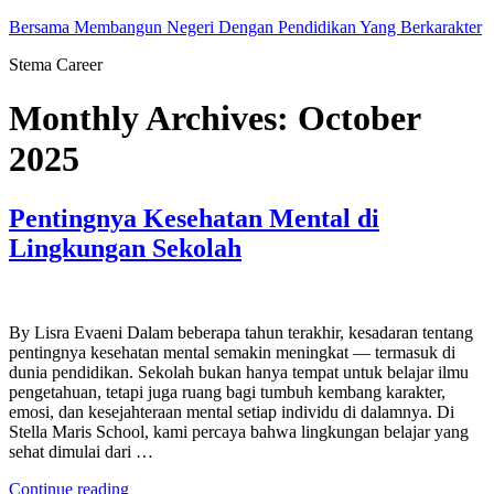
Skip
Bersama Membangun Negeri Dengan Pendidikan Yang Berkarakter
to
Stema Career
content
Monthly Archives:
October
2025
Pentingnya Kesehatan Mental di
Lingkungan Sekolah
By Lisra Evaeni Dalam beberapa tahun terakhir, kesadaran tentang
pentingnya kesehatan mental semakin meningkat — termasuk di
dunia pendidikan. Sekolah bukan hanya tempat untuk belajar ilmu
pengetahuan, tetapi juga ruang bagi tumbuh kembang karakter,
emosi, dan kesejahteraan mental setiap individu di dalamnya. Di
Stella Maris School, kami percaya bahwa lingkungan belajar yang
sehat dimulai dari …
“Pentingnya
Continue reading