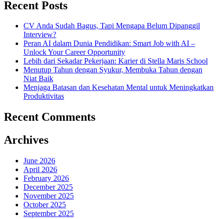
Recent Posts
Masa
(AI)
Kini
dalam
dan
Dunia
CV Anda Sudah Bagus, Tapi Mengapa Belum Dipanggil
Masa
Kerja
Interview?
Depan”
Masa
Peran AI dalam Dunia Pendidikan: Smart Job with AI –
Kini
Unlock Your Career Opportunity
dan
Lebih dari Sekadar Pekerjaan: Karier di Stella Maris School
Masa
Menutup Tahun dengan Syukur, Membuka Tahun dengan
Depan
Niat Baik
Menjaga Batasan dan Kesehatan Mental untuk Meningkatkan
Produktivitas
Recent Comments
Archives
June 2026
April 2026
February 2026
December 2025
November 2025
October 2025
September 2025