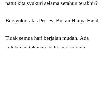
patut kita syukuri selama setahun terakhir?
Bersyukur atas Proses, Bukan Hanya Hasil
Tidak semua hari berjalan mudah. Ada
kelelahan, tekanan, bahkan rasa ragu
terhadap diri sendiri. Namun justru di situlah
proses pembelajaran terjadi—bukan hanya
bagi peserta didik, tetapi juga bagi kita
sebagai pendidik dan profesional.
Kita patut bersyukur atas: